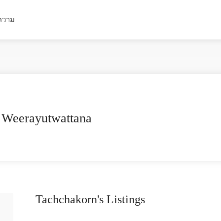
ความ
 Weerayutwattana
Tachchakorn's Listings