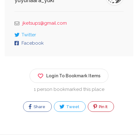
yuyuhaara_yuki
jketsup1@gmail.com
Twitter
Facebook
Login To Bookmark Items
1 person bookmarked this place
Share
Tweet
Pin It