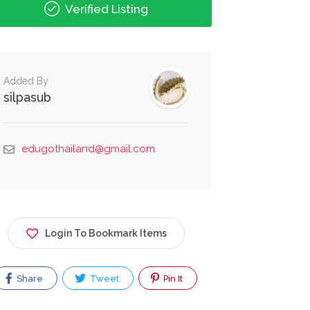
Verified Listing
Added By
silpasub
edugothailand@gmail.com
Login To Bookmark Items
Share
Tweet
Pin It