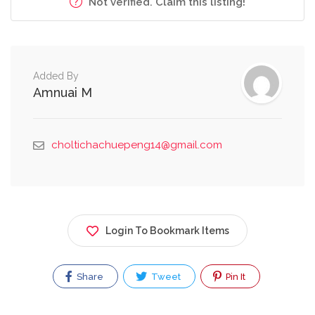
Not verified. Claim this listing!
Added By
Amnuai M
choltichachuepeng14@gmail.com
Login To Bookmark Items
Share
Tweet
Pin It