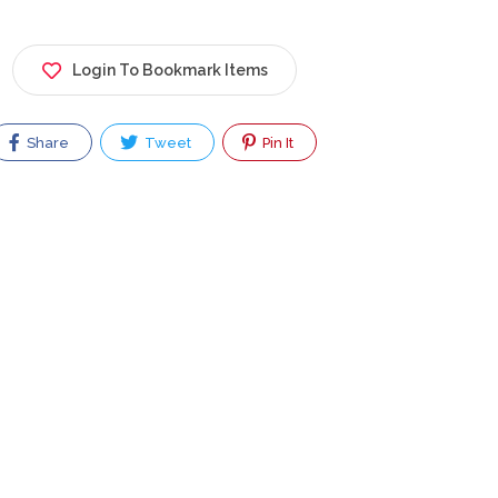
Login To Bookmark Items
Share
Tweet
Pin It