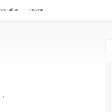
นหางานศิลปะ
บทความ
ine