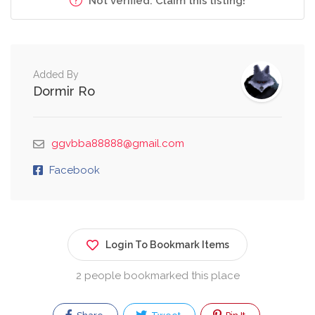
Not verified. Claim this listing!
Added By
Dormir Ro
ggvbba88888@gmail.com
Facebook
Login To Bookmark Items
2 people bookmarked this place