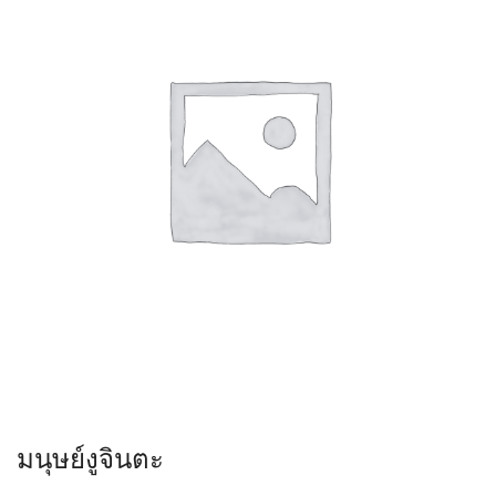
มนุษย์งูจินตะ