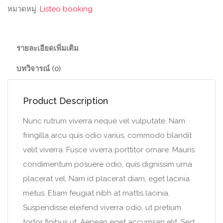
หมวดหมู่:
Listeo booking
รายละเอียดเพิ่มเติม
บทวิจารณ์ (0)
Product Description
Nunc rutrum viverra neque vel vulputate. Nam
fringilla arcu quis odio varius, commodo blandit
velit viverra. Fusce viverra porttitor ornare. Mauris
condimentum posuere odio, quis dignissim urna
placerat vel. Nam id placerat diam, eget lacinia
metus. Etiam feugiat nibh at mattis lacinia.
Suspendisse eleifend viverra odio, ut pretium
tortor finibus ut. Aenean eget accumsan elit. Sed