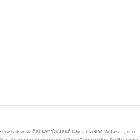
sław beksiński ศิลปินชาวโปแลนด์ และ pieta ของ Michelangello