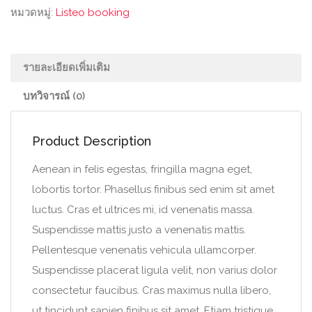
หมวดหมู่:
Listeo booking
รายละเอียดเพิ่มเติม
บทวิจารณ์ (0)
Product Description
Aenean in felis egestas, fringilla magna eget,
lobortis tortor. Phasellus finibus sed enim sit amet
luctus. Cras et ultrices mi, id venenatis massa.
Suspendisse mattis justo a venenatis mattis.
Pellentesque venenatis vehicula ullamcorper.
Suspendisse placerat ligula velit, non varius dolor
consectetur faucibus. Cras maximus nulla libero,
ut tincidunt sapien finibus sit amet. Etiam tristique