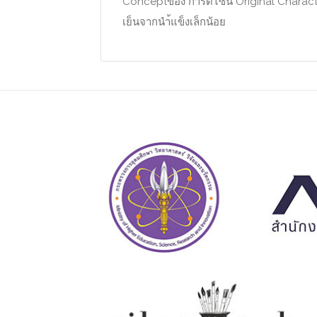
Conceptของ การดีไซน์ Original Charac
เย็นจากนำ้แข็งเล็กน้อย