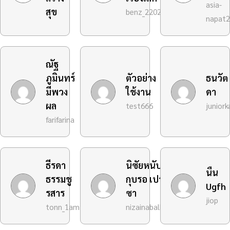
asia-
สุข
benz_2202
napat
ณัฐ
ภูมินทร์
ตัวอย่าง
ธนวัต
มีพวง
ใช้งาน
ดา
ผล
test666
junior
farifarina
ธีรดา
นิซัยหนับอัล
นืน
ธรรมชู
กุบรอ เปาะ
Ugfh
รสาร
ซา
jiop
tonn_1am
nizainabalkubro