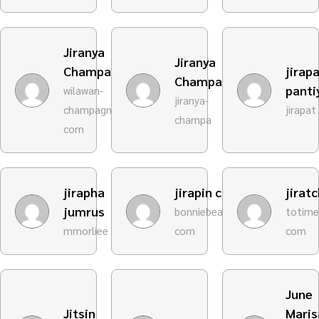
Jiranya
Jiranya
Champa
jirap
Champa
panti
wilawan-
jiranya-
champagmail-
jirapat
champa
com
jirapha
jirapin champa
jirat
jumrus
bonniebeauty729gmail-
totime
mmorliee
com
com
June
Jitsin
Maris