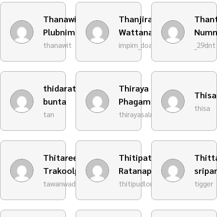
Thanawit
Thanjira
Than
Plubnim
Wattanadamrong
Numn
thanawit
impim_doart
_29dnt
thidarat
Thiraya
Thisa
bunta
Phagamalayathep
thisa
tan
thirayasalmon
Thitaree
Thitipat
Thit
Trakoolpitakkij
Ratanapongphasuk
sripa
tawanwad
thitipudlom
tigger