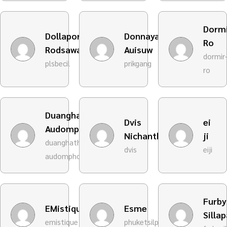
Dorm
Dollaporn
Donnaya
Ro
Rodsawang
Auisuw
dormir
plsbecil
prikgang
ro
Duanghathai
Dvis
ei
Audomphon
Nichanthaaman
ji
duanghathai-
dvis
eiji
audomphon
Furby
EMistique
Esme
Silla
emistique
phuketsilpasub