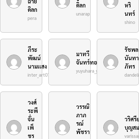
ฉาย
ดิลก
หริ
ดิลก
นทร์
unarap
pera
shino
ภีระ
รัชพล
มาทวี
พัฒน์
นันทา
จันทร์ทอง
นามเเสง
ภัทร
yuyuhara_yuki
inter_art07
dandel
วงศ์
วรรณิ
ระพี
ภาภ
จั่น
วริศรี
รณ์
เพ็
บุญส
พัชรา
ชร
variss