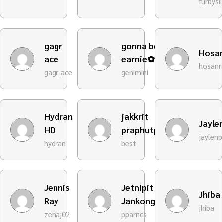
furbysi
gagr
gonna be
Hosan
ace
earnie✿。
hosanri
gagr_ace
genimini
Hydran
jakkrit
Jayl
HD
praphutphittaya
jaylen
hydran
best
Jennis
Jetnipit
Jhiba
Ray
Jankong
jhiba
zenaj02
pparncs