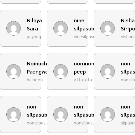
Nilaya
nine
Nisha
Sara
silpasub
Sirip
payang
ninesilpasub
nishari
Noinuch
nomnom
non
Paengwong
peep
silpa
baiboon
attatatata
nonsil
non
non
non
silpasub
silpasub
silpa
nonsilpasub3
nonsilpasub
silpas