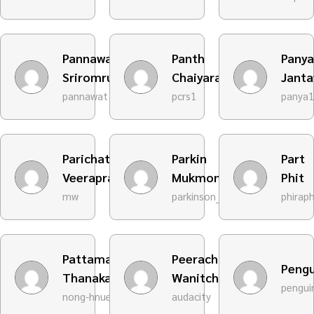
Pannawat
Panth
Panya
Sriromruen
Chaiyaras
Jant
pannawat
pcrs1
panya
Parichat
Parkin
Part
Veeraprasit
Mukmontreeniti
Phit
mw
parkinson_d
phirap
Pattamapron
Peerachapha
Pengu
Thanakawchaloam
Wanitcha
pengui
nong-hnue
audacity