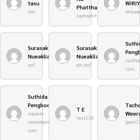
tasu
WIRI
Phatthalung
sen
wiriyad
suphaphit
Suthi
Surasak
Surasak
Peng
Nueakliang
Nueakliang
ssuthi
aof
pin_aof
com
Suthida
Pengbool
Tach
T E
Weer
suparat-
test114
sanookgmail-
giant1
com