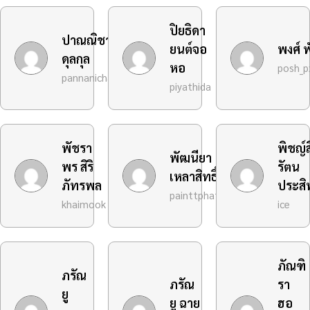
ปิยธิดา
ปาณณิชา
ยนต์จอ
พงศ์ พ
ดุลกุล
หอ
posh_p
pannanicha
piyathida
พัชรา
พิชญ์ส
พัฒนียา
พร สิริ
รัตน
เหลาสิทธิ์
ภัทรพล
ประสิท
painttphat
khaimook
ice
ภัณฑิ
ภรัณ
ภรัณ
รา
ยู
ยู ฉาย
ฮอ