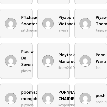
Pitchaporn
Piyapon
Piyaw
Soontornnon
Watanatanom
Tham
pitchaporn-s
awa77
tinpiy
Plasiw
Ploytrakarn
Poon
De
Manored
Waru
Seven
ikaew2010
fah
plasiw
poonyada
PORNNAREE
posh
mongphet
CHAIDIREK
posh_n
p-pyada
koypornnaree