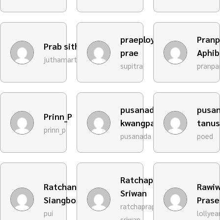
praeploy
Pran
Prab sith
prae
Aphi
juthamart27
supitra
pranpa
pusanada
pusa
Prinn_P
kwangpaiboon
tanus
prinn_p
pusanada
poed
Ratchapra
Ratchanok
Rawi
Sriwan
Siangboon
Pras
ratchaprapha-
pui
lollyea
sriwan