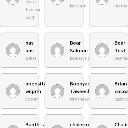
dousk-
kulasatri
metha
thonburi-
ac-th
bas
Bear
Bear
bas
Salmon
Test
abbas
bearsalmon
bearte
boonsita
Boonyaoarn
Brian
wigath
Taweechart
coco
boonni
ninetheowl
cadenc
Bunthita
chalermwong
Chali