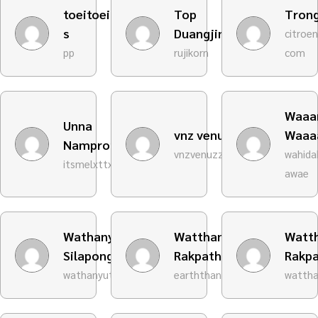
toeitoei
Top
Tron
s
Duangjinda
citroe
pp
rujikorn
com
Waaa
Unna
vnz venuzzy
Waaa
Namprom
vnzvenuzzy62529
wahida
itsmelxttx
awae
Wathanyuta
Watthanasakon
Watt
Silapong
Rakpathum
Rakp
wathanyutas
earththana
watth