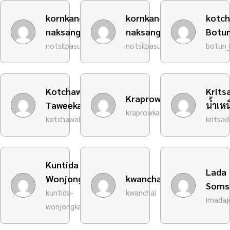
kornkanok
kornkanok
kotch
naksang
naksang
Botu
notsilpasub2
notsilpasub
botun_
Kotchawalee
Krits
KraprowKaidow
Taweekan
นํ้าเห
kraprowkaidow
kotchawalee
kritsa
Kuntida
Lada
Wonjongkam
kwanchai
Soms
kuntida-
kwanchai
imadaj
wonjongkam