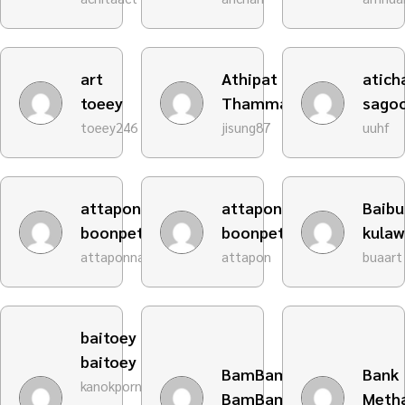
art
Athipat
atich
toeey
Thammasiri
sago
toeey246
jisung87
uuhf
attapon
attapon
Baibu
boonpetch
boonpetch
kula
attaponnakub
attapon
buaart
baitoey
baitoey
BamBam
Bank
kanokporn-
BamBam
Metha