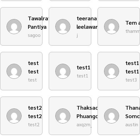
Tawalrat
teerana
Tem 
Pantiya
leelawaropas
thamm
sagoo
j
test
test1
test1
test
test1
test1
test
test3
test2
Thaksaorn
Than
test2
Phuangchan
Somc
test2
axqzm_
austin