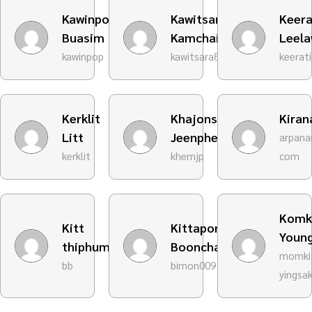
Kawinpop
Kawitsara
Keera
Buasim
Kamchaiyaphoom
Leel
kawinpop
kawitsara808
keerati
Kerklit
Khajonsak
Kiran
Litt
Jeenphet
arpana
kerklit
khemjp
com
Komk
Kitt
Kittapon
Youn
thiphum
Booncham
momki
bb
bimon009
yingsa