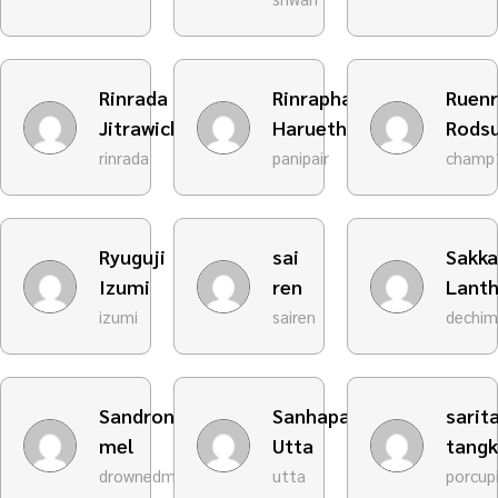
Rinrada
Rinraphat
Ruenr
Jitrawichawet
Haruethaisirirach
Rods
rinrada
panipair
champ
Ryuguji
sai
Sakka
Izumi
ren
Lant
izumi
sairen
dechi
Sandrone
Sanhapas
sarit
mel
Utta
tangk
drownedmel
utta
porcup