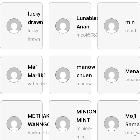
lucky
Lunablessing
drawn
m n
Anan
lucky-
most
meok5089mefree
drawn
Mai
manow
Mena
Mariiki
chuen
amanee
vatenline
manow
MINION
METHAKRITSADA
Moji_
MINT
WANNGOEN
Sama
minion-
bankmetha
moji_s
mint