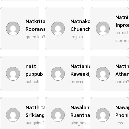
Natni
Natkrita
Natnakorn
Inpr
Roorawangpai
Chuenchotsub
natnic
greentea34
ex_pxp
inprom
natt
Nattanich
Natth
pubpub
Kaweekij
Atha
pubpub
monxx
namin
Natthita
Navalant
Nawa
Sriklangthong
Ruanthawee
Phon
aungaing12_
alyn_navalant
jess