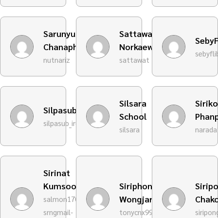
Sarunyu
Sattawat
SebyF
Chanaphan
Norkaew
sebyfli
nutnariz
sattawat
Silsara
Sirik
Silpasub_iRuk
School
Phan
silpasub_iruk
silsara
narada
Sirinat
Kumsook
Siriphonchai
Sirip
Wongjarungpong
Chak
salmon170-
srngmail-
tonycnx99
siripon