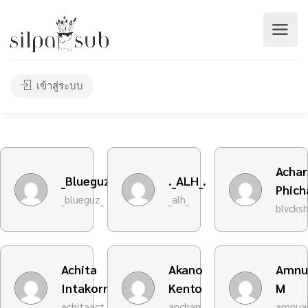
เข้าสู่ระบบ
Achar
_Blueguz_
._ALH_.
Phich
_blueguz_
_alh_
blvcks
Achita
Akano
Amnu
Intakornudom
Kento
M
achitaact
anchan
amnua