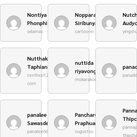
Nontiya
Nopparat
Nutch
Phonphithak
Siribunyanupas
Audy
adamas
cartoonn
yingsh
Nutthakit
nuttida
Taphianthong
pana
riyavong
nxxthxxit2549gmail-
panad
mokarakom
com
Pann
panalee
Pancharut
Thip
Sawasdee
Praphuangphan
pannap
panalee667
sugustsu
thipch